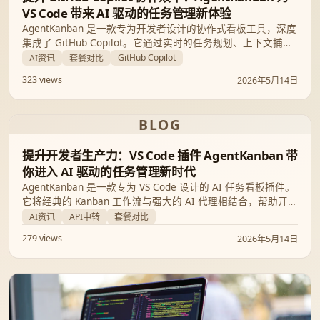
VS Code 带来 AI 驱动的任务管理新体验
AgentKanban 是一款专为开发者设计的协作式看板工具，深度
集成了 GitHub Copilot。它通过实时的任务规划、上下文捕获
以及 Git 工作流管理，有效解决了 AI 编程中上下文丢失和多任
GitHub Copilot
AI资讯
套餐对比
务切换的痛点，是提升 AI 开发效率的利器。
323 views
2026年5月14日
BLOG
提升开发者生产力：VS Code 插件 AgentKanban 带
你进入 AI 驱动的任务管理新时代
AgentKanban 是一款专为 VS Code 设计的 AI 任务看板插件。
它将经典的 Kanban 工作流与强大的 AI 代理相结合，帮助开发
者在不离开编辑器的情况下，高效管理并自动执行编程任务。
AI资讯
API中转
套餐对比
279 views
2026年5月14日