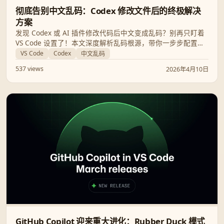
彻底告别中文乱码：Codex 修改文件后的终极解决
方案
发现 Codex 或 AI 插件修改代码后中文变成乱码？别再只盯着
VS Code 设置了！本文深度解析乱码根源，带你一步步配置终
端与编辑器编码，彻底解决 PowerShell 与编辑器之间的编码
VS Code
Codex
中文乱码
冲突。
537 views
2026年4月10日
GitHub Copilot 迎来重大进化：Rubber Duck 模式