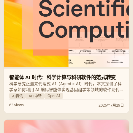
智能体 AI 时代：科学计算与科研软件的范式转变
科学研究正迎来代理式 AI（Agentic AI）时代。本文探讨了科
学家如何利用 AI 编码智能体实现基因组学等领域的软件现代
化，并结合 OpenAI 与 Google Gemini 的最新进展，分析了
OpenAI
AI资讯
API中转
AI 智能体如何加速科研发现并重塑软件工程流程。
63 views
2026年7月29日