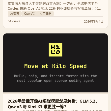
本文深入探讨人工智能的双重面貌：一方面，全球电信平台
Circles 借助 OpenAI 实现 22% 的业绩增长与客服革命；另一
方面，OpenAI 强力捣毁利用 ChatGPT 进行“杀猪盘”及人口贩
OpenAI
AI资讯
人工智能
卖的跨国犯罪集团，展现科技赋能与安全治理的博弈。
64 views
2026年8月4日
2026年最佳开源AI编程模型深度解析：GLM 5.2、
Qwen3 与 Kimi K3 谁更胜一筹？