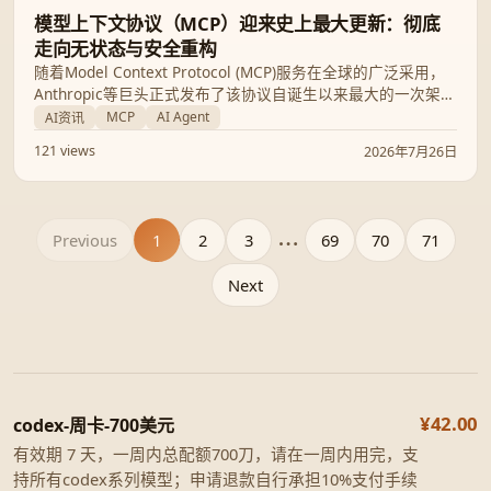
模型上下文协议（MCP）迎来史上最大更新：彻底
走向无状态与安全重构
随着Model Context Protocol (MCP)服务在全球的广泛采用，
Anthropic等巨头正式发布了该协议自诞生以来最大的一次架构
规格更新（2026-07-28）。本次更新核心在于通过“无状态化”
MCP
AI Agent
AI资讯
重构彻底解决云端扩展瓶颈，并全面对齐OAuth 2.1以重构安
121 views
2026年7月26日
全边界。
Previous
1
2
3
...
69
70
71
Next
¥42.00
codex-周卡-700美元
有效期 7 天，一周内总配额700刀，请在一周内用完，支
持所有codex系列模型；申请退款自行承担10%支付手续