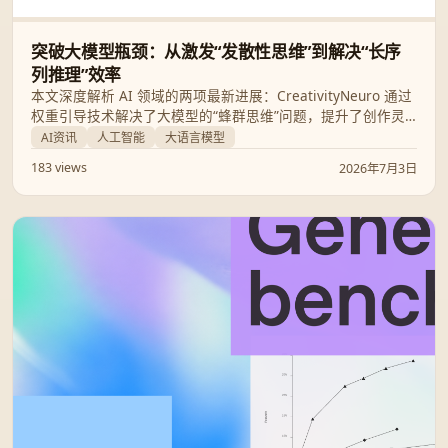
突破大模型瓶颈：从激发“发散性思维”到解决“长序
列推理”效率
本文深度解析 AI 领域的两项最新进展：CreativityNeuro 通过
权重引导技术解决了大模型的“蜂群思维”问题，提升了创作灵
感；而 Kara 则通过创新的 KV 缓存压缩技术，大幅优化了推理
AI资讯
人工智能
大语言模型
效率。
183 views
2026年7月3日