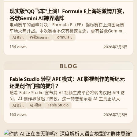
现实版“QQ飞车”上演！Formula E上海站激情开赛，
谷歌Gemini AI跨界助阵
电动赛车的巅峰对决！Formula E（FE）锦标赛在上海国际赛
车场火热开战。本次赛事不仅有极速竞逐，更有谷歌Gemini
AI带来的实时解说与深度分析，带你领略未来竞速的魅力。
Formula E
AI资讯
谷歌Gemini
154 views
2026年7月6日
BLOG
Fable Studio 转型 API 模式：AI 影视制作的新纪元
还是创作门槛的提升？
随着 Fable Studio 宣布其 AI 视频生成平台将转向仅限 API 访
问，AI 创作界掀起了热议。这一转变预示着 AI 工具正从大众
娱乐向专业开发者生态深度演进，本文将深度解析其背后的行
Fable Studio
AI资讯
AI 视频
业逻辑与对创作者的影响。
160 views
2026年7月5日