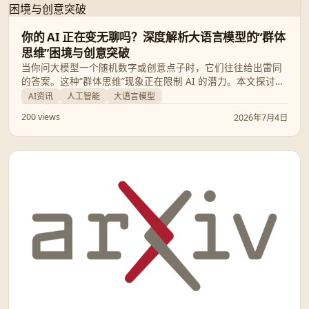
你的 AI 正在变无聊吗？深度解析大语言模型的“群体
思维”困境与创意突破
当你问大模型一个随机数字或创意点子时，它们往往给出雷同
的答案。这种“群体思维”现象正在限制 AI 的潜力。本文探讨了
澳大利亚初创公司 Springboards 如何通过其新模型 Flint，利
AI资讯
人工智能
大语言模型
用受控的“幻觉”打破平庸，为创意行业带来真正的新意。
200 views
2026年7月4日