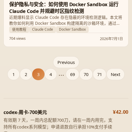
保护隐私与安全：如何使用 Docker Sandbox 运行
Claude Code 并规避时区指纹检测
近期爆料显示 Claude Code 存在隐蔽的环境检测逻辑。本文将
教你如何利用 Docker Sandbox 构建隔离的沙箱环境，通过注
入虚拟时区指纹来保护真实开发环境的隐私与安全。
Claude Code
Docker Sandbox
使用教程
704 views
2026年7月1日
Previous
1
2
3
4
...
69
70
71
Next
¥42.00
codex-周卡-700美元
有效期 7 天，一周内总配额700刀，请在一周内用完，支
持所有codex系列模型；申请退款自行承担10%支付手续