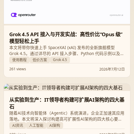
Grok 4.5 API 接入与开发实战：高性价比“Opus 级”
模型轻松上手
本文将带你快速上手 SpaceXAI (xAI) 发布的全新旗舰模型
Grok 4.5。通过详尽的 API 接入步骤、Python 代码示例以及常
见问题解答，帮助你以极低的成本将这款拥有 500K 上下文、
Grok 4.5
使用教程
低价方案
深度集成 Cursor 的 Agent 级大模型接入到你的业务中。
261 views
2026年7月12日
从实验到生产：IT领导者构建可扩展AI架构的四大基
石
随着AI技术向智能体（Agentic）系统演进，企业正加速其应用
落地。本文将深入探讨构建高可扩展性AI架构的四大核心要
素，帮助企业IT领导者在技术快速变革中奠定长期的竞争优
AI资讯
人工智能
AI架构
势。