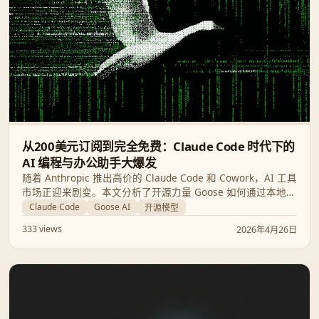
从200美元订阅到完全免费：Claude Code 时代下的
AI 编程与办公助手大爆发
随着 Anthropic 推出高价的 Claude Code 和 Cowork，AI 工具
市场正迎来剧变。本文分析了开源力量 Goose 如何通过本地化
运行挑战商业垄断，以及 NousCoder 等模型如何刷新 AI 编程
Claude Code
Goose AI
开源模型
的进化速度。
333 views
2026年4月26日