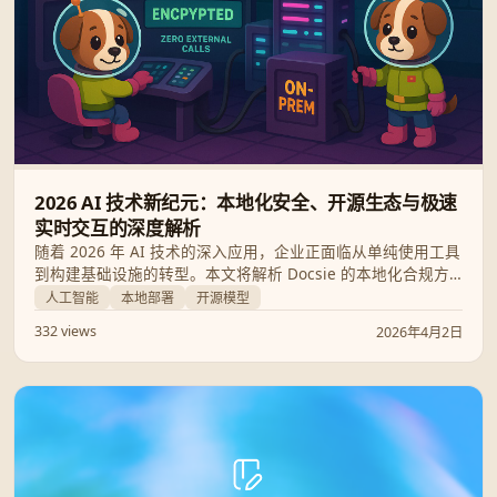
2026 AI 技术新纪元：本地化安全、开源生态与极速
实时交互的深度解析
随着 2026 年 AI 技术的深入应用，企业正面临从单纯使用工具
到构建基础设施的转型。本文将解析 Docsie 的本地化合规方
案、Hugging Face 的开源智能体解放之路以及 Google
人工智能
本地部署
开源模型
Gemini 3.1 Flash Live 的实时语音突破，助您掌握 AI 时代的
332 views
2026年4月2日
控制权。