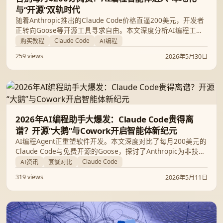
与“开源”双轨时代
随着Anthropic推出的Claude Code价格直逼200美元，开发者
正转向Goose等开源工具寻求自由。本文深度分析AI编程工具
的成本争议、本地化运行优势以及Anthropic最新的Cowork功
Claude Code
购买教程
AI编程
能，助你选择最适合的AI生产力方案。
259 views
2026年5月30日
2026年AI编程助手大爆发：Claude Code贵得离
谱？开源“大鹅”与Cowork开启智能体新纪元
AI编程Agent正重塑软件开发。本文深度对比了每月200美元的
Claude Code与免费开源的Goose，探讨了Anthropic为非技术
人员推出的Cowork办公助手，以及开源模型NousCoder如何
Claude Code
AI资讯
套餐对比
在4天内完成人类2年的进阶。
319 views
2026年5月11日