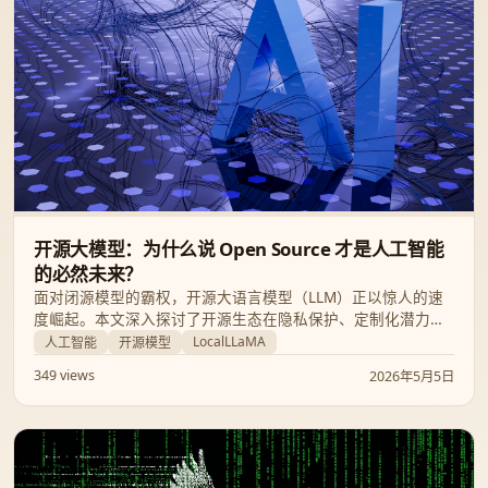
开源大模型：为什么说 Open Source 才是人工智能
的必然未来？
面对闭源模型的霸权，开源大语言模型（LLM）正以惊人的速
度崛起。本文深入探讨了开源生态在隐私保护、定制化潜力及
成本效益方面的核心优势，揭示了为何 LocalLLaMA 社区所代
LocalLLaMA
人工智能
开源模型
表的力量将定义 AI 的下一阶段。
349 views
2026年5月5日