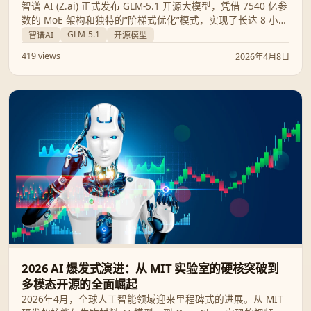
智谱 AI (Z.ai) 正式发布 GLM-5.1 开源大模型，凭借 7540 亿参
数的 MoE 架构和独特的“阶梯式优化”模式，实现了长达 8 小时
的连续自主任务处理能力。在 SWE-Bench Pro 等核心编码基准
GLM-5.1
智谱AI
开源模型
测试中，该模型已成功超越 GPT-5.4 和 Claude Opus 4.6。
419 views
2026年4月8日
2026 AI 爆发式演进：从 MIT 实验室的硬核突破到
多模态开源的全面崛起
2026年4月，全球人工智能领域迎来里程碑式的进展。从 MIT