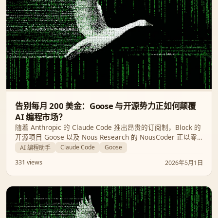
告别每月 200 美金：Goose 与开源势力正如何颠覆
AI 编程市场？
随着 Anthropic 的 Claude Code 推出昂贵的订阅制，Block 的
开源项目 Goose 以及 Nous Research 的 NousCoder 正以零
成本、本地化和隐私保障的姿态强势入场。本文深入解析 AI 编
Claude Code
Goose
AI 编程助手
程助手的最新博弈：是选择昂贵的云端模型，还是拥抱自由的
331 views
2026年5月1日
开源力量？