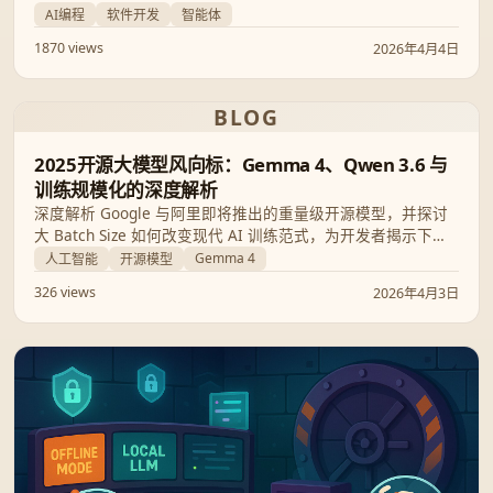
Cursor等前沿工具，结合最新的SWE-Bench跑分数据，探讨谷
AI编程
软件开发
智能体
歌、OpenAI与Anthropic领跑的行业新格局及其对开发者的深
1870 views
2026年4月4日
远影响。
BLOG
2025开源大模型风向标：Gemma 4、Qwen 3.6 与
训练规模化的深度解析
深度解析 Google 与阿里即将推出的重量级开源模型，并探讨
大 Batch Size 如何改变现代 AI 训练范式，为开发者揭示下一
代本地大模型的性能边界。
Gemma 4
人工智能
开源模型
326 views
2026年4月3日