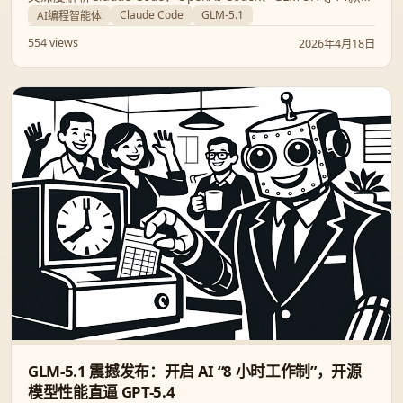
尖工具，带你洞察开源与闭源、终端与IDE之间的编程生产力
Claude Code
GLM-5.1
AI编程智能体
革命。
554 views
2026年4月18日
GLM-5.1 震撼发布：开启 AI “8 小时工作制”，开源
模型性能直逼 GPT-5.4