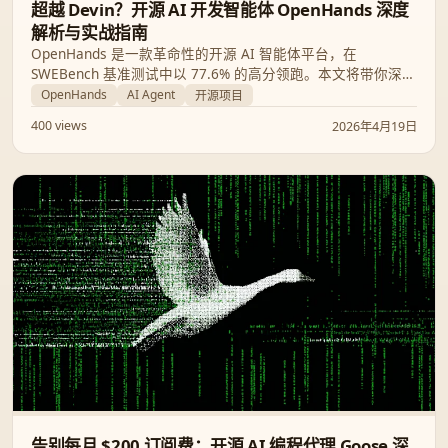
超越 Devin？开源 AI 开发智能体 OpenHands 深度
解析与实战指南
OpenHands 是一款革命性的开源 AI 智能体平台，在
SWEBench 基准测试中以 77.6% 的高分领跑。本文将带你深入
了解其核心架构、从 CLI 到企业级的部署方案，以及如何通过
OpenHands
AI Agent
开源项目
其强大的 SDK 实现自动化软件开发。
400 views
2026年4月19日
告别每月 $200 订阅费：开源 AI 编程代理 Goose 深